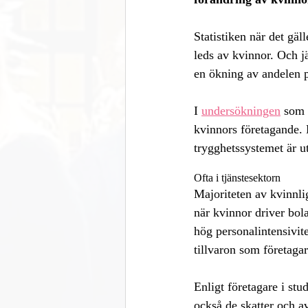
Statistiken när det gäl
leds av kvinnor. Och j
en ökning av andelen på
I 
undersökningen
 som 
kvinnors företagande. E
trygghetssystemet är ut
Ofta i tjänstesektorn
Majoriteten av kvinnli
när kvinnor driver bol
hög personalintensivit
tillvaron som företaga
Enligt företagare i stu
också de skatter och av