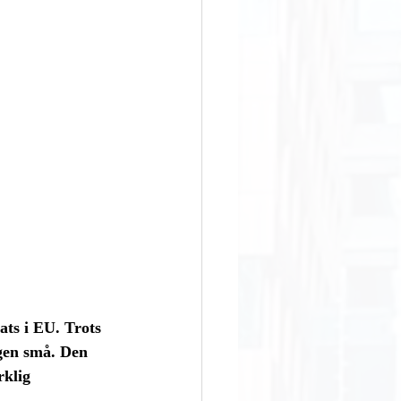
ts i EU. Trots 
egen små. Den 
rklig 