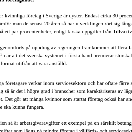
ler kvinnliga företag i Sverige är dyster. Endast cirka 30 procen
ämför man de senast 20 åren så har utvecklingen rört sig lån
 ett par procentenheter, enligt färska uppgifter från Tillväxtv
genomförts på uppdrag av regeringen framkommer att flera f
n är att det svenska systemet i första hand premierar storskal
format utifrån att vara anställd. 
ga företagare verkar inom servicesektorn och har oftare färre 
ag så är det i högre grad i branscher som karaktäriseras av lå
et. Det gör att många kvinnor som startat företag också har an
re ska kunna fungera.
dien så är arbetsgivaravgifter ett exempel på en särskilt betun
gifter som läggs på mindre företag i välfärds- och servicesekt