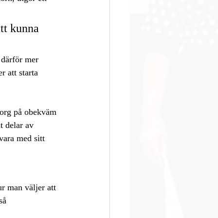
att kunna 
 därför mer 
 att starta 
msorg på obekväm 
t delar av 
vara med sitt 
ur man väljer att 
så 