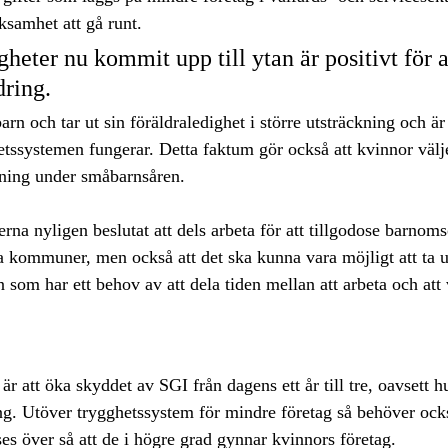
rksamhet att gå runt.
gheter nu kommit upp till ytan är positivt för 
dring.
rn och tar ut sin föräldraledighet i större utsträckning och är
tssystemen fungerar. Detta faktum gör också att kvinnor väljer
ckning under småbarnsåren.
rna nyligen beslutat att dels arbeta för att tillgodose barno
la kommuner, men också att det ska kunna vara möjligt att ta u
 som har ett behov av att dela tiden mellan att arbeta och att 
 är att öka skyddet av SGI från dagens ett år till tre, oavsett h
ing. Utöver trygghetssystem för mindre företag så behöver ock
es över så att de i högre grad gynnar kvinnors företag.