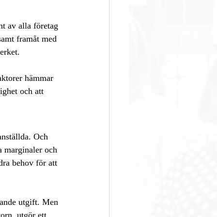
t av alla företag 
gsamt framåt med 
erket. 
aktorer hämmar 
ighet och att 
anställda. Och 
ga marginaler och 
dra behov för att 
gande utgift. Men 
orn, utgör ett 