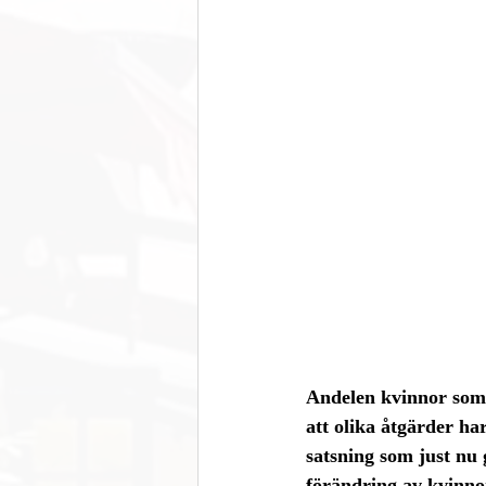
Andelen kvinnor som d
att olika åtgärder ha
satsning som just nu g
förändring av kvinnor