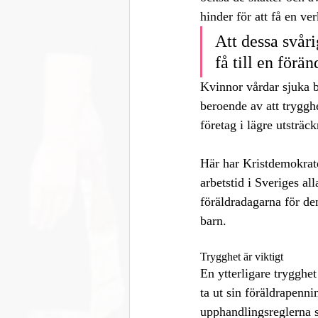
hinder för att få en ve
Att dessa svåri
få till en förän
Kvinnor vårdar sjuka ba
beroende av att trygghe
företag i lägre utsträ
Här har Kristdemokrate
arbetstid i Sveriges al
föräldradagarna för den
barn. 
Trygghet är viktigt
En ytterligare trygghet
ta ut sin föräldrapenn
upphandlingsreglerna s