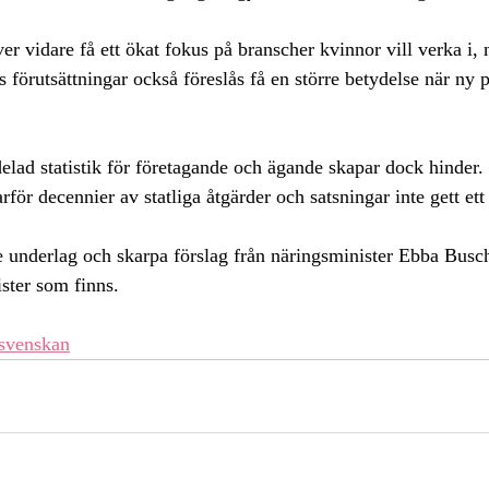
r vidare få ett ökat fokus på branscher kvinnor vill verka i, 
 förutsättningar också föreslås få en större betydelse när ny p
ad statistik för företagande och ägande skapar dock hinder. I
arför decennier av statliga åtgärder och satsningar inte gett ett 
e underlag och skarpa förslag från näringsminister Ebba Bus
ster som finns. 
dsvenskan