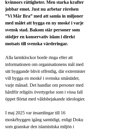
kvinnors rättigheter. Men starka krafter 
jobbar emot. Just nu arbetar rörelsen 
”Vi Mår Bra” med att samla in miljoner 
med målet att bygga en ny moské i varje 
svensk stad. Bakom står personer som 
stödjer en konservativ islam i direkt 
motsats till svenska värderingar. 
Alla larmklockor borde ringa efter att 
informationen om organisationens mål med 
sitt byggande blivit offentlig, där extremister 
vill bygga en moské i svenska småstäder, 
varje månad. Det handlar om personer med 
hårdför religiös övertygelse som i vissa fall 
öppet flörtat med våldsbejakande ideologier.
I maj 2025 var insamlingar till 16 
moskébyggen igång samtidigt, enligt Doku 
som granskar den islamistiska miljön i 