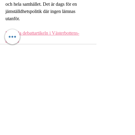
och hela samhället. Det är dags för en 
jämställdhetspolitik där ingen lämnas 
utanför. 
Läs hela debattartikeln i Västerbottens-
kuriren
Senaste inlägg
Visa alla