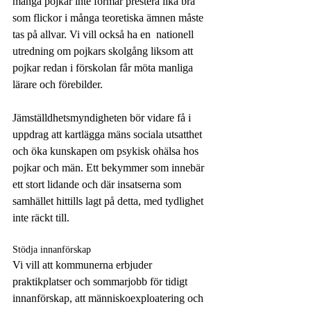
många pojkar inte förmår prestera lika bra 
som flickor i många teoretiska ämnen måste 
tas på allvar. Vi vill också ha en  nationell 
utredning om pojkars skolgång liksom att 
pojkar redan i förskolan får möta manliga 
lärare och förebilder.  
Jämställdhetsmyndigheten bör vidare få i 
uppdrag att kartlägga mäns sociala utsatthet 
och öka kunskapen om psykisk ohälsa hos 
pojkar och män. Ett bekymmer som innebär 
ett stort lidande och där insatserna som 
samhället hittills lagt på detta, med tydlighet 
inte räckt till.
Stödja innanförskap
Vi vill att kommunerna erbjuder 
praktikplatser och sommarjobb för tidigt 
innanförskap, att människoexploatering och 