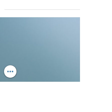
Utvecklingen i Sverige de senaste åren saknar
motstycke i västvärlden. Allt fler mycket unga killar
rekryteras direkt för att utföra...