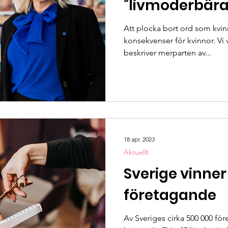
”livmoderbära
Att plocka bort ord som kvi
konsekvenser för kvinnor. Vi v
beskriver merparten av...
18 apr. 2023
Aktuellt
Sverige vinner
företagande
Av Sveriges cirka 500 000 för