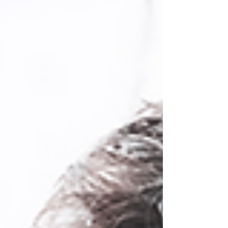
förblir ofta oupptäckt, ensamhet och utanförskap
riskerar att bli grogrund för destruktiva miljöer och
självmorden är fyra gånger vanligare