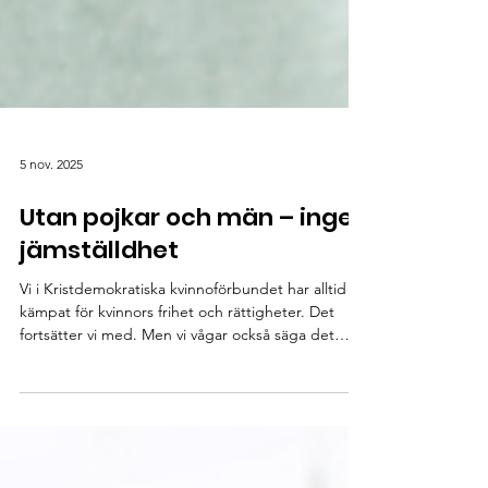
5 nov. 2025
Utan pojkar och män – ingen
jämställdhet
Vi i Kristdemokratiska kvinnoförbundet har alltid
kämpat för kvinnors frihet och rättigheter. Det
fortsätter vi med. Men vi vågar också säga det
många blundar för: En jämställdhetsutopi som
ignorerar pojkar och mäns samhällsproblem är inte
jämställdhet – det är ett feministiskt självmål.
Pojkar halkar efter i skolan, deras psykiska ohälsa