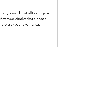
t strypning blivit allt vanligare
 Rättsmedicinalverket släppte
 stora skaderiskerna, så
 Vi behöver snabbt se över
t rätta namn: mordförsök. Det
 hur många unga som utsätts
, rättsläkare på
det goda skäl att anta att vi