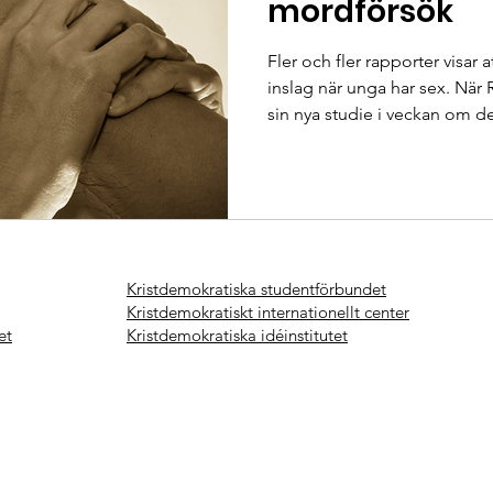
mordförsök
Fler och fler rapporter visar at
inslag när unga har sex. När
sin nya studie i veckan om de
reagerade många, med rätta.
lagen och kalla detta vid sit
finns inga exakta siffror på
för detta men enligt Eva Rudd
Rättsmedicinalverket så finns 
hamnar nära siffrorna i USA
Kristdemokratiska studentförbundet
Kristdemokratiskt internationellt center
et
Kristdemokratiska idéinstitutet