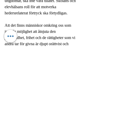
ungdomar, ska inte vara tillåtet. Skolans och 
elevhälsans roll för att motverka 
hedersrelaterat förtryck ska förtydligas.
Att det finns människor omkring oss som 
inte får möjlighet att åtnjuta den 
jämställdhet, frihet och de rättigheter som vi 
andra tar för givna är djupt orättvist och 
skadar ytterst hela vårt samhälle. 
Sverige ska vara ett land som skyddar 
människor mot hederskultur, inte ett där den 
kan spridas ännu mer.
Läs hela debattartikeln i Altinget